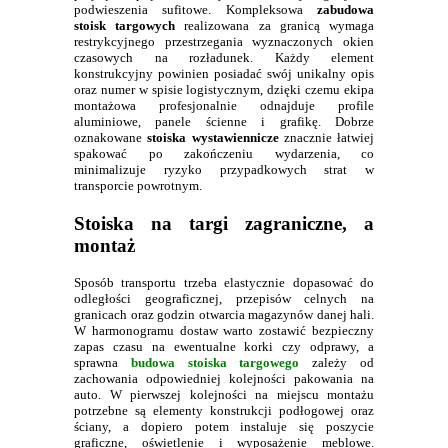
podwieszenia sufitowe. Kompleksowa
zabudowa
stoisk targowych
realizowana za granicą wymaga
restrykcyjnego przestrzegania wyznaczonych okien
czasowych na rozładunek. Każdy element
konstrukcyjny powinien posiadać swój unikalny opis
oraz numer w spisie logistycznym, dzięki czemu ekipa
montażowa profesjonalnie odnajduje profile
aluminiowe, panele ścienne i grafikę. Dobrze
oznakowane
stoiska wystawiennicze
znacznie łatwiej
spakować po zakończeniu wydarzenia, co
minimalizuje ryzyko przypadkowych strat w
transporcie powrotnym.
Stoiska na targi zagraniczne, a
montaż
Sposób transportu trzeba elastycznie dopasować do
odległości geograficznej, przepisów celnych na
granicach oraz godzin otwarcia magazynów danej hali.
W harmonogramu dostaw warto zostawić bezpieczny
zapas czasu na ewentualne korki czy odprawy, a
sprawna
budowa stoiska targowego
zależy od
zachowania odpowiedniej kolejności pakowania na
auto. W pierwszej kolejności na miejscu montażu
potrzebne są elementy konstrukcji podłogowej oraz
ściany, a dopiero potem instaluje się poszycie
graficzne, oświetlenie i wyposażenie meblowe.