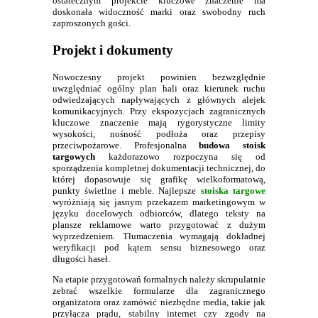
ostatecznym projekcie kluczowe znaczenie ma
doskonała widoczność marki oraz swobodny ruch
zaproszonych gości.
Projekt i dokumenty
Nowoczesny projekt powinien bezwzględnie
uwzględniać ogólny plan hali oraz kierunek ruchu
odwiedzających napływających z głównych alejek
komunikacyjnych. Przy ekspozycjach zagranicznych
kluczowe znaczenie mają rygorystyczne limity
wysokości, nośność podłoża oraz przepisy
przeciwpożarowe. Profesjonalna
budowa stoisk
targowych
każdorazowo rozpoczyna się od
sporządzenia kompletnej dokumentacji technicznej, do
której dopasowuje się grafikę wielkoformatową,
punkty świetlne i meble. Najlepsze
stoiska targowe
wyróżniają się jasnym przekazem marketingowym w
języku docelowych odbiorców, dlatego teksty na
plansze reklamowe warto przygotować z dużym
wyprzedzeniem. Tłumaczenia wymagają dokładnej
weryfikacji pod kątem sensu biznesowego oraz
długości haseł.
Na etapie przygotowań formalnych należy skrupulatnie
zebrać wszelkie formularze dla zagranicznego
organizatora oraz zamówić niezbędne media, takie jak
przyłącza prądu, stabilny internet czy zgody na