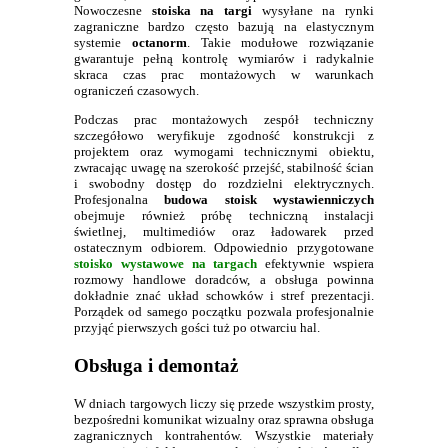
Nowoczesne
stoiska na targi
wysyłane na rynki
zagraniczne bardzo często bazują na elastycznym
systemie
octanorm
. Takie modułowe rozwiązanie
gwarantuje pełną kontrolę wymiarów i radykalnie
skraca czas prac montażowych w warunkach
ograniczeń czasowych.
Podczas prac montażowych zespół techniczny
szczegółowo weryfikuje zgodność konstrukcji z
projektem oraz wymogami technicznymi obiektu,
zwracając uwagę na szerokość przejść, stabilność ścian
i swobodny dostęp do rozdzielni elektrycznych.
Profesjonalna
budowa stoisk wystawienniczych
obejmuje również próbę techniczną instalacji
świetlnej, multimediów oraz ładowarek przed
ostatecznym odbiorem. Odpowiednio przygotowane
stoisko wystawowe na targach
efektywnie wspiera
rozmowy handlowe doradców, a obsługa powinna
dokładnie znać układ schowków i stref prezentacji.
Porządek od samego początku pozwala profesjonalnie
przyjąć pierwszych gości tuż po otwarciu hal.
Obsługa i demontaż
W dniach targowych liczy się przede wszystkim prosty,
bezpośredni komunikat wizualny oraz sprawna obsługa
zagranicznych kontrahentów. Wszystkie materiały