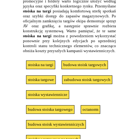
promocyjne i foldery warto logicznie ułożyć według
języka oraz specyfiki konkretnego rynku. Przemyślane
stoiska na targi
posiadają komfortową strefę spotkań
oraz szybki dostęp do zapasów magazynowych. Po
oficjalnym zamknięciu targów ekipa demontuje sprzęt
AV oraz grafikę, a następnie sprawnie rozbiera
konstrukcję systemową. Warto pamiętać, że te same
stoiska na targi
można z powodzeniem wykorzystać
ponownie przy kolejnych edycjach po uprzedniej
kontroli stanu technicznego elementów, co znacząco
obniża koszty przyszłych kampanii wystawienniczych.
stoiska na targi
budowa stoisk targowych
stoiska targowe
zabudowa stoisk targowych
stoiska wystawiennicze
budowa stoiska targowego
octanorm
budowa stoisk wystawienniczych